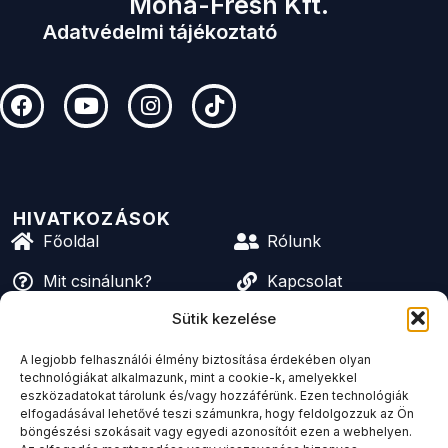
Mona-Fresh Kft.
Adatvédelmi tájékoztató
HIVATKOZÁSOK
Főoldal
Rólunk
Mit csinálunk?
Kapcsolat
Főoldal
Sütik kezelése
Mit csinálunk?
A legjobb felhasználói élmény biztosítása érdekében olyan
technológiákat alkalmazunk, mint a cookie-k, amelyekkel
Rólunk
eszközadatokat tárolunk és/vagy hozzáférünk. Ezen technológiák
elfogadásával lehetővé teszi számunkra, hogy feldolgozzuk az Ön
Kapcsolat
böngészési szokásait vagy egyedi azonosítóit ezen a webhelyen.